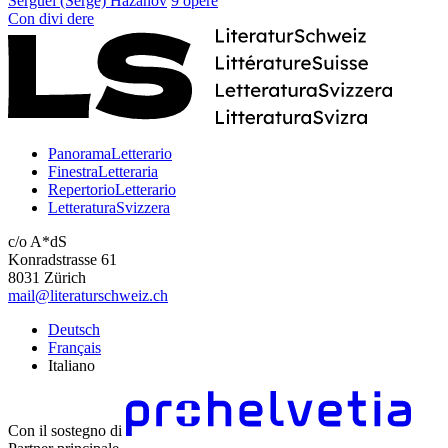
Sergueï (Serge) Hazanov
9 opere
Con
divi
dere
PanoramaLetterario
FinestraLetteraria
RepertorioLetterario
LetteraturaSvizzera
c/o A*dS
Konradstrasse 61
8031 Zürich
mail@literaturschweiz.ch
Deutsch
Français
Italiano
Con il sostegno di