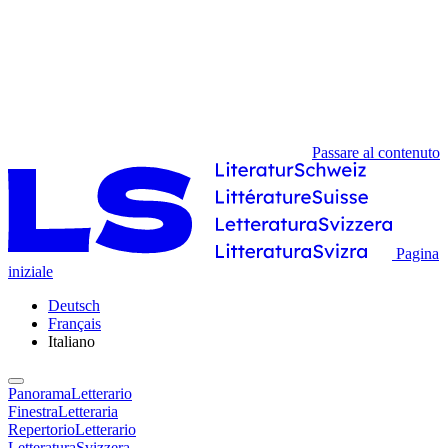
Passare al contenuto
Pagina
iniziale
Deutsch
Français
Italiano
PanoramaLetterario
FinestraLetteraria
RepertorioLetterario
LetteraturaSvizzera