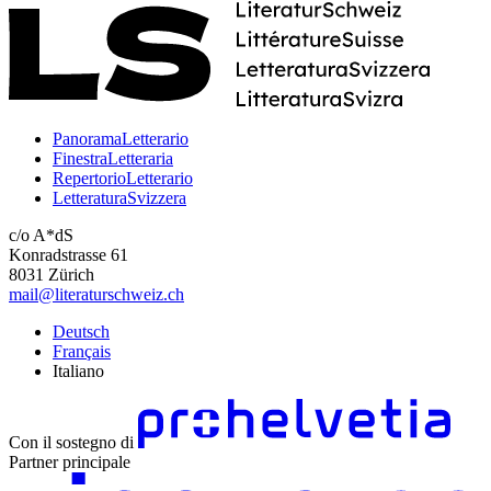
PanoramaLetterario
FinestraLetteraria
RepertorioLetterario
LetteraturaSvizzera
c/o A*dS
Konradstrasse 61
8031 Zürich
mail@literaturschweiz.ch
Deutsch
Français
Italiano
Con il sostegno di
Partner principale