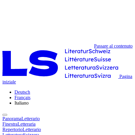
Passare al contenuto
Pagina
iniziale
Deutsch
Français
Italiano
PanoramaLetterario
FinestraLetteraria
RepertorioLetterario
LetteraturaSvizzera