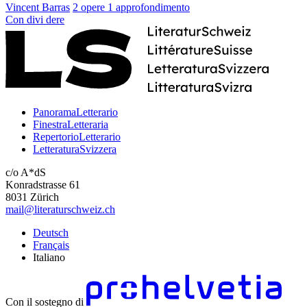
Vincent Barras
2 opere
1 approfondimento
Con
divi
dere
PanoramaLetterario
FinestraLetteraria
RepertorioLetterario
LetteraturaSvizzera
c/o A*dS
Konradstrasse 61
8031 Zürich
mail@literaturschweiz.ch
Deutsch
Français
Italiano
Con il sostegno di