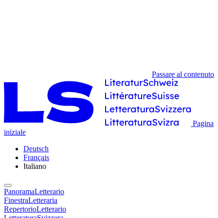
Passare al contenuto
Pagina
iniziale
Deutsch
Français
Italiano
PanoramaLetterario
FinestraLetteraria
RepertorioLetterario
LetteraturaSvizzera