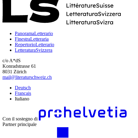
PanoramaLetterario
FinestraLetteraria
RepertorioLetterario
LetteraturaSvizzera
c/o A*dS
Konradstrasse 61
8031 Zürich
mail@literaturschweiz.ch
Deutsch
Français
Italiano
Con il sostegno di
Partner principale