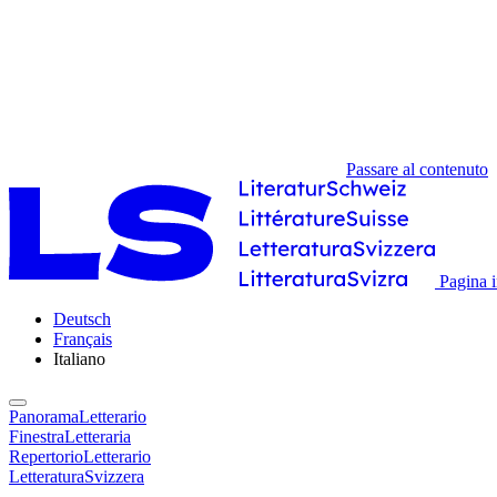
Passare al contenuto
Pagina i
Deutsch
Français
Italiano
PanoramaLetterario
FinestraLetteraria
RepertorioLetterario
LetteraturaSvizzera