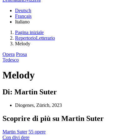
Deutsch
Français
Italiano
Pagina iniziale
RepertorioLetterario
Melody
Opera
Prosa
Tedesco
Melody
Di: Martin Suter
Diogenes, Zürich, 2023
Scoprire di più su Martin Suter
Martin Suter
55 opere
Con
divi
dere