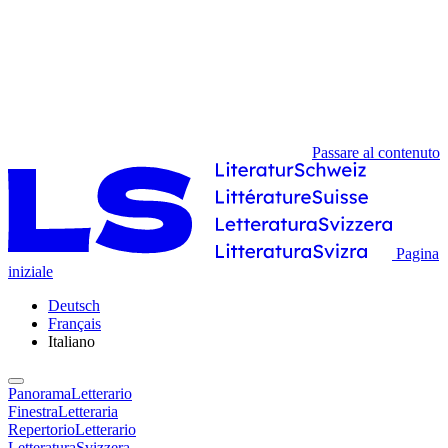
Passare al contenuto
Pagina
iniziale
Deutsch
Français
Italiano
PanoramaLetterario
FinestraLetteraria
RepertorioLetterario
LetteraturaSvizzera