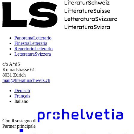
PanoramaLetterario
FinestraLetteraria
RepertorioLetterario
LetteraturaSvizzera
c/o A*dS
Konradstrasse 61
8031 Zürich
mail@literaturschweiz.ch
Deutsch
Français
Italiano
Con il sostegno di
Partner principale