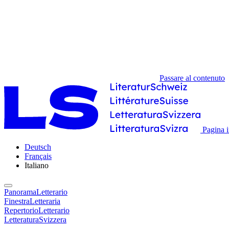
Passare al contenuto
Pagina i
Deutsch
Français
Italiano
PanoramaLetterario
FinestraLetteraria
RepertorioLetterario
LetteraturaSvizzera