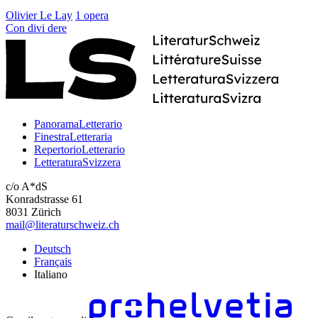
Olivier Le Lay
1 opera
Con
divi
dere
PanoramaLetterario
FinestraLetteraria
RepertorioLetterario
LetteraturaSvizzera
c/o A*dS
Konradstrasse 61
8031 Zürich
mail@literaturschweiz.ch
Deutsch
Français
Italiano