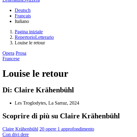
Deutsch
Français
Italiano
Pagina iniziale
RepertorioLetterario
Louise le retour
Opera
Prosa
Francese
Louise le retour
Di: Claire Krähenbühl
Les Troglodytes, La Sarraz, 2024
Scoprire di più su Claire Krähenbühl
Claire Krähenbühl
20 opere
1 approfondimento
Con
divi
dere