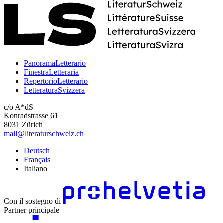
PanoramaLetterario
FinestraLetteraria
RepertorioLetterario
LetteraturaSvizzera
c/o A*dS
Konradstrasse 61
8031 Zürich
mail@literaturschweiz.ch
Deutsch
Français
Italiano
Con il sostegno di
Partner principale