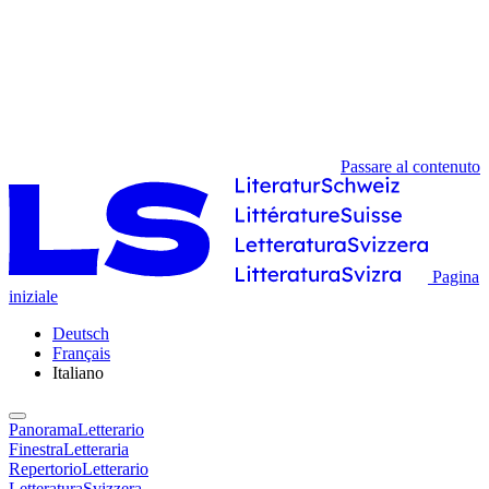
Passare al contenuto
Pagina
iniziale
Deutsch
Français
Italiano
PanoramaLetterario
FinestraLetteraria
RepertorioLetterario
LetteraturaSvizzera