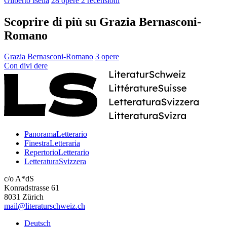
Gilberto Isella
28 opere
2 recensioni
Scoprire di più su Grazia Bernasconi-
Romano
Grazia Bernasconi-Romano
3 opere
Con
divi
dere
PanoramaLetterario
FinestraLetteraria
RepertorioLetterario
LetteraturaSvizzera
c/o A*dS
Konradstrasse 61
8031 Zürich
mail@literaturschweiz.ch
Deutsch