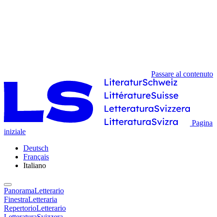
Passare al contenuto
Pagina
iniziale
Deutsch
Français
Italiano
PanoramaLetterario
FinestraLetteraria
RepertorioLetterario
LetteraturaSvizzera