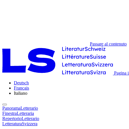
Passare al contenuto
Pagina i
Deutsch
Français
Italiano
PanoramaLetterario
FinestraLetteraria
RepertorioLetterario
LetteraturaSvizzera