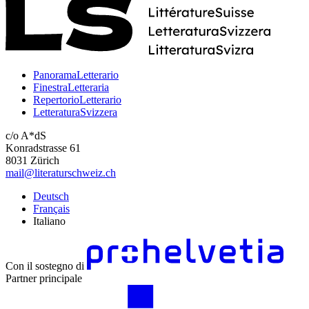
PanoramaLetterario
FinestraLetteraria
RepertorioLetterario
LetteraturaSvizzera
c/o A*dS
Konradstrasse 61
8031 Zürich
mail@literaturschweiz.ch
Deutsch
Français
Italiano
Con il sostegno di
Partner principale