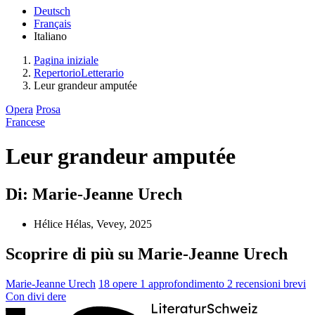
Deutsch
Français
Italiano
Pagina iniziale
RepertorioLetterario
Leur grandeur amputée
Opera
Prosa
Francese
Leur grandeur amputée
Di: Marie-Jeanne Urech
Hélice Hélas, Vevey, 2025
Scoprire di più su Marie-Jeanne Urech
Marie-Jeanne Urech
18 opere
1 approfondimento
2 recensioni brevi
Con
divi
dere