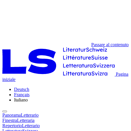
Passare al contenuto
Pagina
iniziale
Deutsch
Français
Italiano
PanoramaLetterario
FinestraLetteraria
RepertorioLetterario
LetteraturaSvizzera