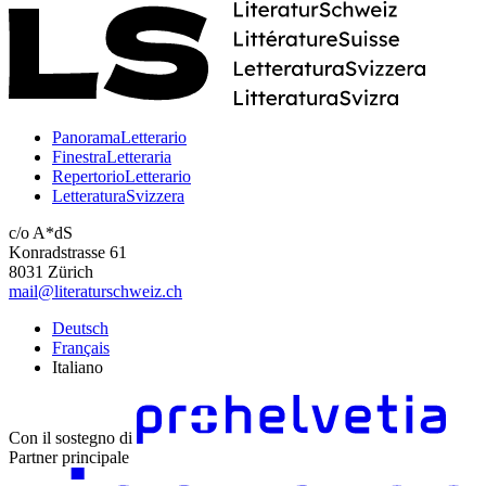
PanoramaLetterario
FinestraLetteraria
RepertorioLetterario
LetteraturaSvizzera
c/o A*dS
Konradstrasse 61
8031 Zürich
mail@literaturschweiz.ch
Deutsch
Français
Italiano
Con il sostegno di
Partner principale