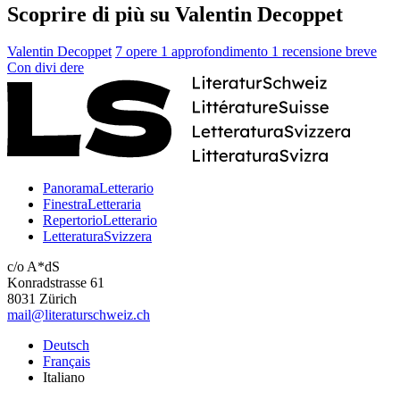
Scoprire di più su Valentin Decoppet
Valentin Decoppet
7 opere
1 approfondimento
1 recensione breve
Con
divi
dere
PanoramaLetterario
FinestraLetteraria
RepertorioLetterario
LetteraturaSvizzera
c/o A*dS
Konradstrasse 61
8031 Zürich
mail@literaturschweiz.ch
Deutsch
Français
Italiano