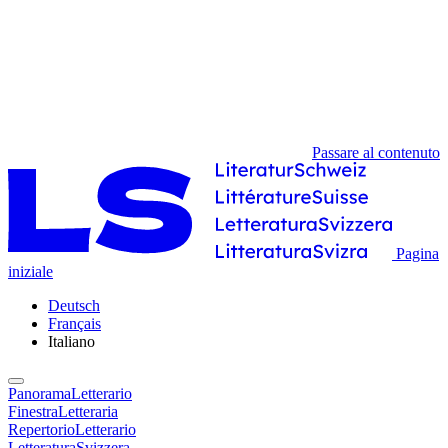
Passare al contenuto
Pagina
iniziale
Deutsch
Français
Italiano
PanoramaLetterario
FinestraLetteraria
RepertorioLetterario
LetteraturaSvizzera