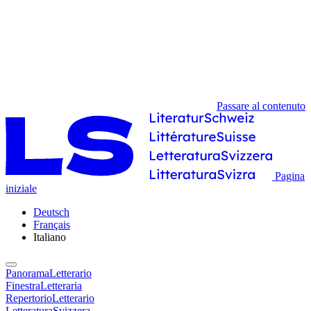
Passare al contenuto
Pagina
iniziale
Deutsch
Français
Italiano
PanoramaLetterario
FinestraLetteraria
RepertorioLetterario
LetteraturaSvizzera