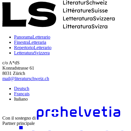
PanoramaLetterario
FinestraLetteraria
RepertorioLetterario
LetteraturaSvizzera
c/o A*dS
Konradstrasse 61
8031 Zürich
mail@literaturschweiz.ch
Deutsch
Français
Italiano
Con il sostegno di
Partner principale