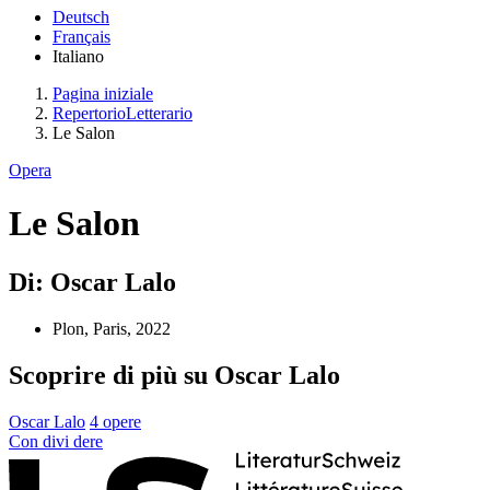
Deutsch
Français
Italiano
Pagina iniziale
RepertorioLetterario
Le Salon
Opera
Le Salon
Di: Oscar Lalo
Plon, Paris, 2022
Scoprire di più su Oscar Lalo
Oscar Lalo
4 opere
Con
divi
dere