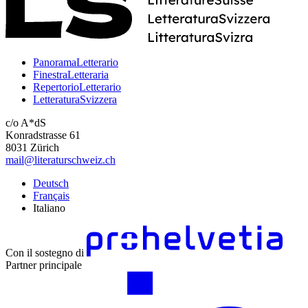
PanoramaLetterario
FinestraLetteraria
RepertorioLetterario
LetteraturaSvizzera
c/o A*dS
Konradstrasse 61
8031 Zürich
mail@literaturschweiz.ch
Deutsch
Français
Italiano
Con il sostegno di
Partner principale