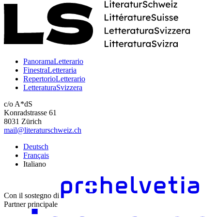
PanoramaLetterario
FinestraLetteraria
RepertorioLetterario
LetteraturaSvizzera
c/o A*dS
Konradstrasse 61
8031 Zürich
mail@literaturschweiz.ch
Deutsch
Français
Italiano
Con il sostegno di
Partner principale