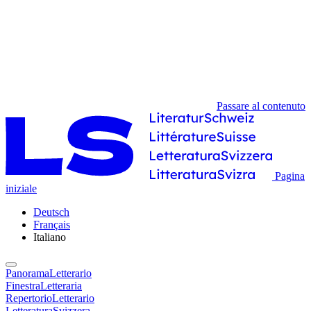
Passare al contenuto
Pagina
iniziale
Deutsch
Français
Italiano
PanoramaLetterario
FinestraLetteraria
RepertorioLetterario
LetteraturaSvizzera