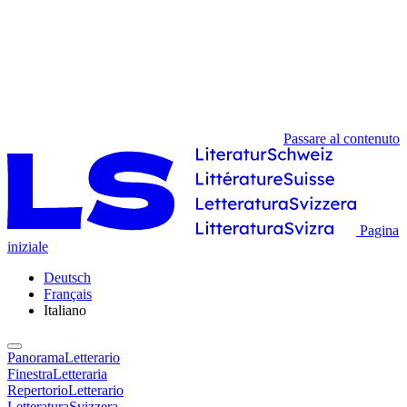
Passare al contenuto
Pagina
iniziale
Deutsch
Français
Italiano
PanoramaLetterario
FinestraLetteraria
RepertorioLetterario
LetteraturaSvizzera