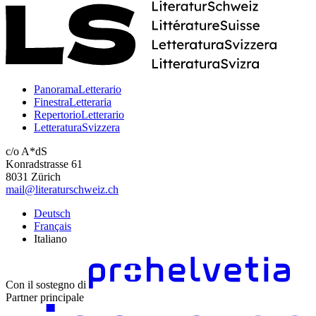
PanoramaLetterario
FinestraLetteraria
RepertorioLetterario
LetteraturaSvizzera
c/o A*dS
Konradstrasse 61
8031 Zürich
mail@literaturschweiz.ch
Deutsch
Français
Italiano
Con il sostegno di
Partner principale