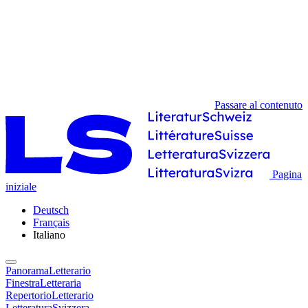
Passare al contenuto
Pagina
iniziale
Deutsch
Français
Italiano
PanoramaLetterario
FinestraLetteraria
RepertorioLetterario
LetteraturaSvizzera