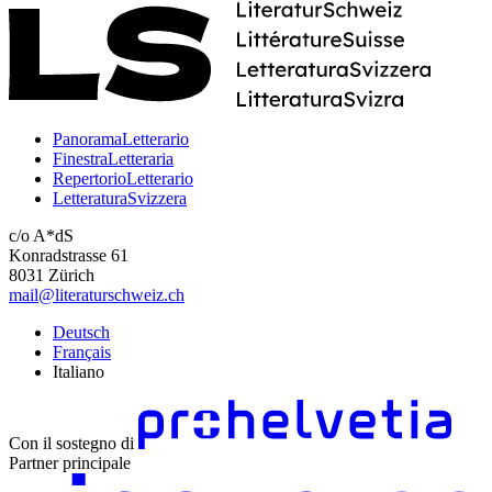
PanoramaLetterario
FinestraLetteraria
RepertorioLetterario
LetteraturaSvizzera
c/o A*dS
Konradstrasse 61
8031 Zürich
mail@literaturschweiz.ch
Deutsch
Français
Italiano
Con il sostegno di
Partner principale