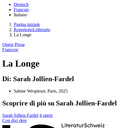
Deutsch
Français
Italiano
Pagina iniziale
RepertorioLetterario
La Longe
Opera
Prosa
Francese
La Longe
Di: Sarah Jollien-Fardel
Sabine Wespieser, Paris, 2025
Scoprire di più su Sarah Jollien-Fardel
Sarah Jollien-Fardel
4 opere
Con
divi
dere