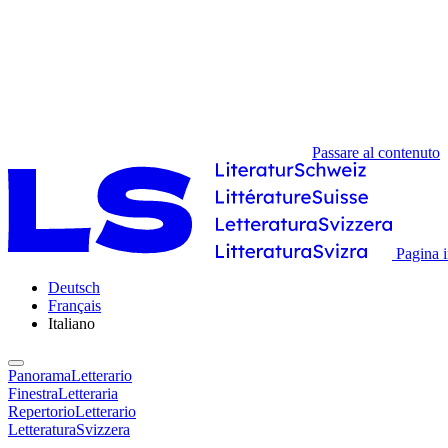
Passare al contenuto
Pagina i
Deutsch
Français
Italiano
PanoramaLetterario
FinestraLetteraria
RepertorioLetterario
LetteraturaSvizzera