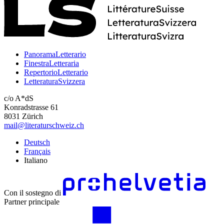
PanoramaLetterario
FinestraLetteraria
RepertorioLetterario
LetteraturaSvizzera
c/o A*dS
Konradstrasse 61
8031 Zürich
mail@literaturschweiz.ch
Deutsch
Français
Italiano
Con il sostegno di
Partner principale