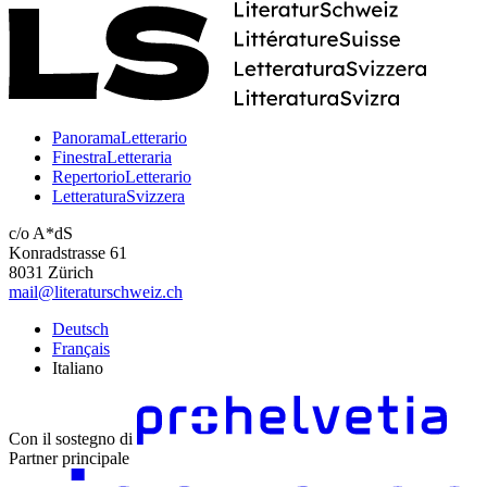
PanoramaLetterario
FinestraLetteraria
RepertorioLetterario
LetteraturaSvizzera
c/o A*dS
Konradstrasse 61
8031 Zürich
mail@literaturschweiz.ch
Deutsch
Français
Italiano
Con il sostegno di
Partner principale