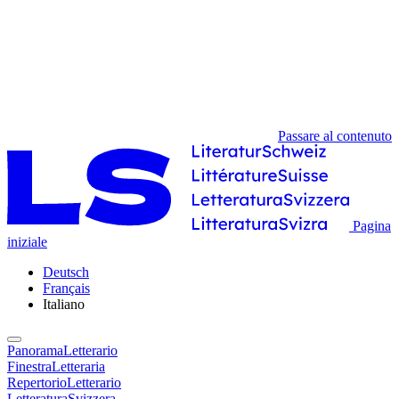
Passare al contenuto
Pagina
iniziale
Deutsch
Français
Italiano
PanoramaLetterario
FinestraLetteraria
RepertorioLetterario
LetteraturaSvizzera