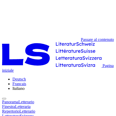
Passare al contenuto
Pagina
iniziale
Deutsch
Français
Italiano
PanoramaLetterario
FinestraLetteraria
RepertorioLetterario
LetteraturaSvizzera