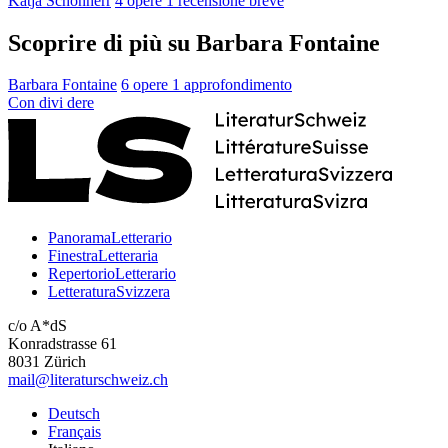
Katja Schönherr
4 opere
1 recensione breve
Scoprire di più su Barbara Fontaine
Barbara Fontaine
6 opere
1 approfondimento
Con
divi
dere
PanoramaLetterario
FinestraLetteraria
RepertorioLetterario
LetteraturaSvizzera
c/o A*dS
Konradstrasse 61
8031 Zürich
mail@literaturschweiz.ch
Deutsch
Français