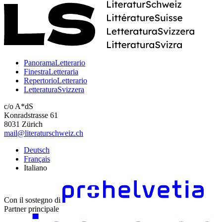
PanoramaLetterario
FinestraLetteraria
RepertorioLetterario
LetteraturaSvizzera
c/o A*dS
Konradstrasse 61
8031 Zürich
mail@literaturschweiz.ch
Deutsch
Français
Italiano
Con il sostegno di
Partner principale