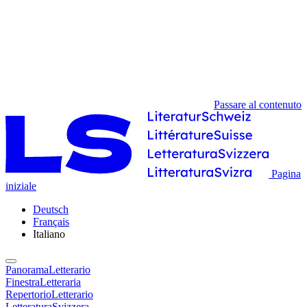
Passare al contenuto
Pagina
iniziale
Deutsch
Français
Italiano
PanoramaLetterario
FinestraLetteraria
RepertorioLetterario
LetteraturaSvizzera