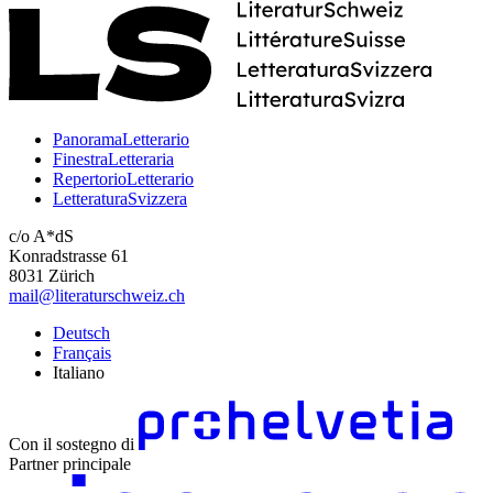
PanoramaLetterario
FinestraLetteraria
RepertorioLetterario
LetteraturaSvizzera
c/o A*dS
Konradstrasse 61
8031 Zürich
mail@literaturschweiz.ch
Deutsch
Français
Italiano
Con il sostegno di
Partner principale