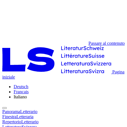
Passare al contenuto
Pagina
iniziale
Deutsch
Français
Italiano
PanoramaLetterario
FinestraLetteraria
RepertorioLetterario
LetteraturaSvizzera