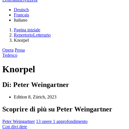
Deutsch
Français
Italiano
Pagina iniziale
RepertorioLetterario
Knorpel
Opera
Prosa
Tedesco
Knorpel
Di: Peter Weingartner
Edition 8, Zürich, 2023
Scoprire di più su Peter Weingartner
Peter Weingartner
13 opere
1 approfondimento
Con
divi
dere