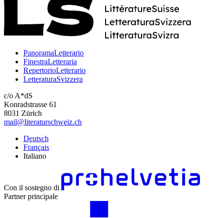
PanoramaLetterario
FinestraLetteraria
RepertorioLetterario
LetteraturaSvizzera
c/o A*dS
Konradstrasse 61
8031 Zürich
mail@literaturschweiz.ch
Deutsch
Français
Italiano
Con il sostegno di
Partner principale