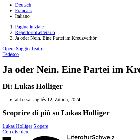
Deutsch
Français
Italiano
Pagina iniziale
RepertorioLetterario
Ja oder Nein. Eine Partei im Kreuzverhör
Opera
Saggio
Teatro
Tedesco
Ja oder Nein. Eine Partei im K
Di: Lukas Holliger
alit essais agités 12, Zürich, 2024
Scoprire di più su Lukas Holliger
Lukas Holliger
5 opere
Con
divi
dere