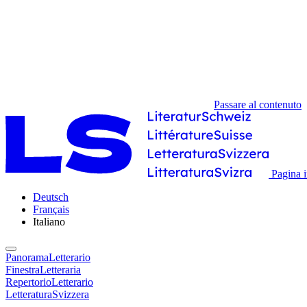
Passare al contenuto
Pagina i
Deutsch
Français
Italiano
PanoramaLetterario
FinestraLetteraria
RepertorioLetterario
LetteraturaSvizzera