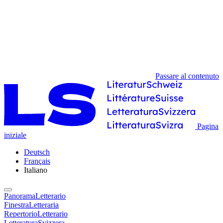
Passare al contenuto
Pagina
iniziale
Deutsch
Français
Italiano
PanoramaLetterario
FinestraLetteraria
RepertorioLetterario
LetteraturaSvizzera