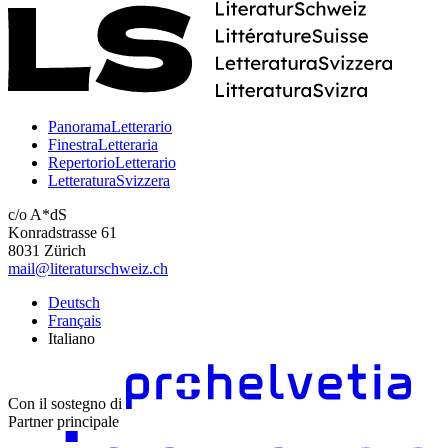
PanoramaLetterario
FinestraLetteraria
RepertorioLetterario
LetteraturaSvizzera
c/o A*dS
Konradstrasse 61
8031 Zürich
mail@literaturschweiz.ch
Deutsch
Français
Italiano
Con il sostegno di
Partner principale