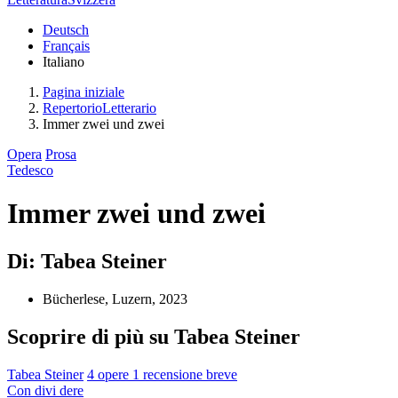
Deutsch
Français
Italiano
Pagina iniziale
RepertorioLetterario
Immer zwei und zwei
Opera
Prosa
Tedesco
Immer zwei und zwei
Di: Tabea Steiner
Bücherlese, Luzern, 2023
Scoprire di più su Tabea Steiner
Tabea Steiner
4 opere
1 recensione breve
Con
divi
dere