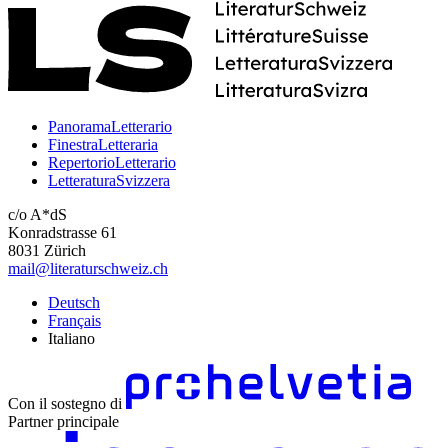
PanoramaLetterario
FinestraLetteraria
RepertorioLetterario
LetteraturaSvizzera
c/o A*dS
Konradstrasse 61
8031 Zürich
mail@literaturschweiz.ch
Deutsch
Français
Italiano
Con il sostegno di
Partner principale