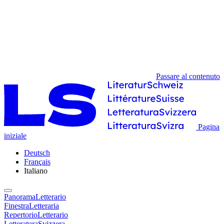
Passare al contenuto
Pagina
iniziale
Deutsch
Français
Italiano
PanoramaLetterario
FinestraLetteraria
RepertorioLetterario
LetteraturaSvizzera