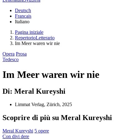
Deutsch
Français
Italiano
Pagina iniziale
RepertorioLetterario
Im Meer waren wir nie
Opera
Prosa
Tedesco
Im Meer waren wir nie
Di: Meral Kureyshi
Limmat Verlag, Zürich, 2025
Scoprire di più su Meral Kureyshi
Meral Kureyshi
5 opere
Con
divi
dere