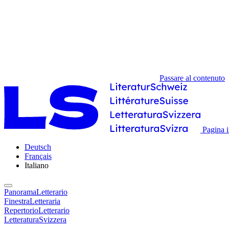
Passare al contenuto
Pagina i
Deutsch
Français
Italiano
PanoramaLetterario
FinestraLetteraria
RepertorioLetterario
LetteraturaSvizzera