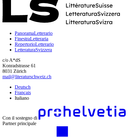
PanoramaLetterario
FinestraLetteraria
RepertorioLetterario
LetteraturaSvizzera
c/o A*dS
Konradstrasse 61
8031 Zürich
mail@literaturschweiz.ch
Deutsch
Français
Italiano
Con il sostegno di
Partner principale