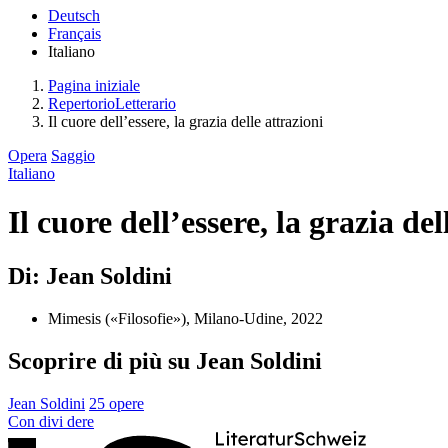
Deutsch
Français
Italiano
Pagina iniziale
RepertorioLetterario
Il cuore dell’essere, la grazia delle attrazioni
Opera
Saggio
Italiano
Il cuore dell’essere, la grazia del
Di: Jean Soldini
Mimesis («Filosofie»), Milano-Udine, 2022
Scoprire di più su Jean Soldini
Jean Soldini
25 opere
Con
divi
dere