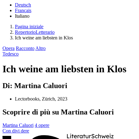
Deutsch
Français
Italiano
Pagina iniziale
RepertorioLetterario
Ich weine am liebsten in Klos
Opera
Racconto
Altro
Tedesco
Ich weine am liebsten in Klos
Di: Martina Caluori
Lectorbooks, Zürich, 2023
Scoprire di più su Martina Caluori
Martina Caluori
4 opere
Con
divi
dere