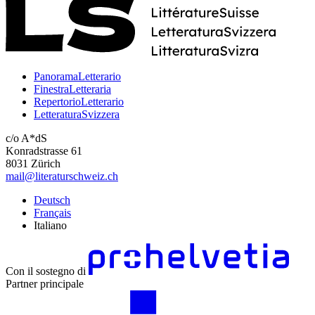
PanoramaLetterario
FinestraLetteraria
RepertorioLetterario
LetteraturaSvizzera
c/o A*dS
Konradstrasse 61
8031 Zürich
mail@literaturschweiz.ch
Deutsch
Français
Italiano
Con il sostegno di
Partner principale