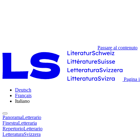
Passare al contenuto
Pagina i
Deutsch
Français
Italiano
PanoramaLetterario
FinestraLetteraria
RepertorioLetterario
LetteraturaSvizzera