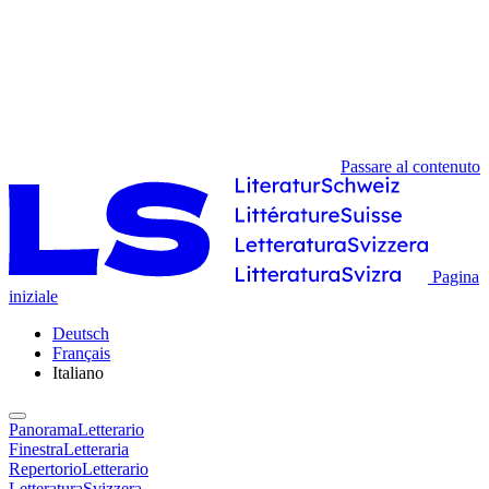
Passare al contenuto
Pagina
iniziale
Deutsch
Français
Italiano
PanoramaLetterario
FinestraLetteraria
RepertorioLetterario
LetteraturaSvizzera