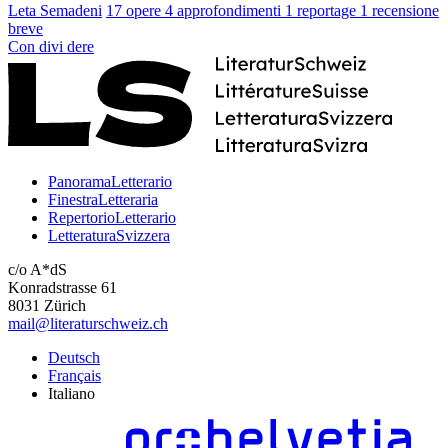
Leta Semadeni
17 opere
4 approfondimenti
1 reportage
1 recensione
breve
Con
divi
dere
PanoramaLetterario
FinestraLetteraria
RepertorioLetterario
LetteraturaSvizzera
c/o A*dS
Konradstrasse 61
8031 Zürich
mail@literaturschweiz.ch
Deutsch
Français
Italiano