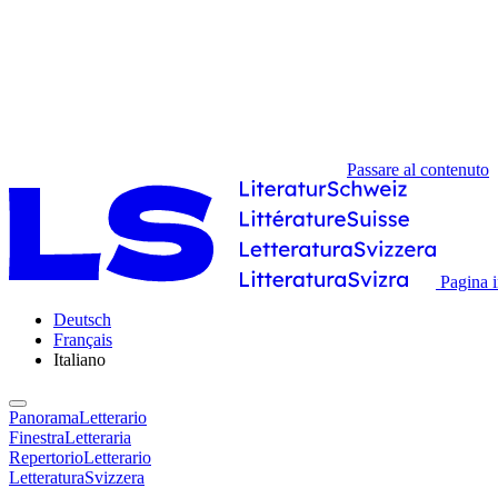
Passare al contenuto
Pagina i
Deutsch
Français
Italiano
PanoramaLetterario
FinestraLetteraria
RepertorioLetterario
LetteraturaSvizzera