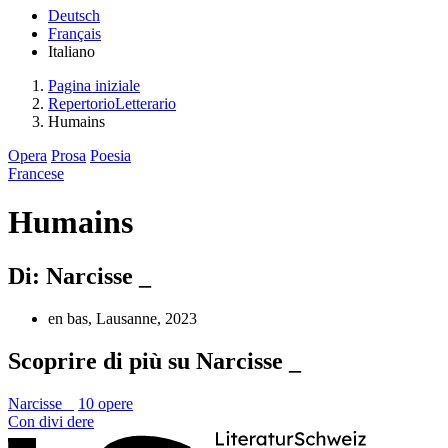
Deutsch
Français
Italiano
Pagina iniziale
RepertorioLetterario
Humains
Opera
Prosa
Poesia
Francese
Humains
Di: Narcisse _
en bas, Lausanne, 2023
Scoprire di più su Narcisse _
Narcisse _
10 opere
Con
divi
dere