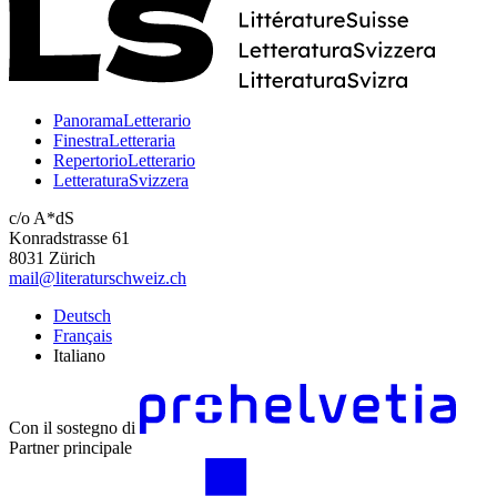
PanoramaLetterario
FinestraLetteraria
RepertorioLetterario
LetteraturaSvizzera
c/o A*dS
Konradstrasse 61
8031 Zürich
mail@literaturschweiz.ch
Deutsch
Français
Italiano
Con il sostegno di
Partner principale