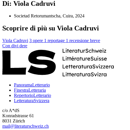
Di: Viola Cadruvi
Societad Retorumantscha, Cuira, 2024
Scoprire di più su Viola Cadruvi
Viola Cadruvi
3 opere
1 reportage
1 recensione breve
Con
divi
dere
PanoramaLetterario
FinestraLetteraria
RepertorioLetterario
LetteraturaSvizzera
c/o A*dS
Konradstrasse 61
8031 Zürich
mail@literaturschweiz.ch