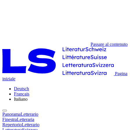
Passare al contenuto
Pagina
iniziale
Deutsch
Français
Italiano
PanoramaLetterario
FinestraLetteraria
RepertorioLetterario
LetteraturaSvizzera