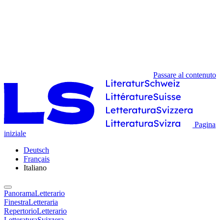
Passare al contenuto
Pagina
iniziale
Deutsch
Français
Italiano
PanoramaLetterario
FinestraLetteraria
RepertorioLetterario
LetteraturaSvizzera