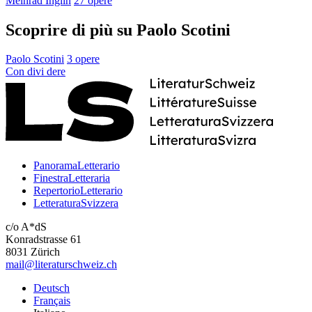
Meinrad Inglin
27 opere
Scoprire di più su Paolo Scotini
Paolo Scotini
3 opere
Con
divi
dere
PanoramaLetterario
FinestraLetteraria
RepertorioLetterario
LetteraturaSvizzera
c/o A*dS
Konradstrasse 61
8031 Zürich
mail@literaturschweiz.ch
Deutsch
Français