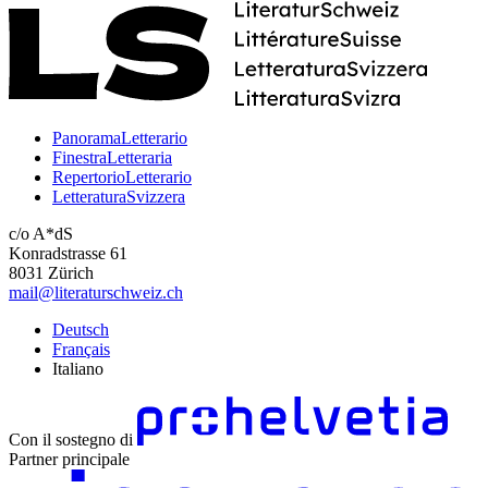
PanoramaLetterario
FinestraLetteraria
RepertorioLetterario
LetteraturaSvizzera
c/o A*dS
Konradstrasse 61
8031 Zürich
mail@literaturschweiz.ch
Deutsch
Français
Italiano
Con il sostegno di
Partner principale