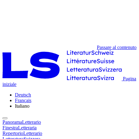
Passare al contenuto
Pagina
iniziale
Deutsch
Français
Italiano
PanoramaLetterario
FinestraLetteraria
RepertorioLetterario
LetteraturaSvizzera