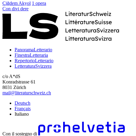
Çiğdem Akyol
1 opera
Con
divi
dere
PanoramaLetterario
FinestraLetteraria
RepertorioLetterario
LetteraturaSvizzera
c/o A*dS
Konradstrasse 61
8031 Zürich
mail@literaturschweiz.ch
Deutsch
Français
Italiano
Con il sostegno di