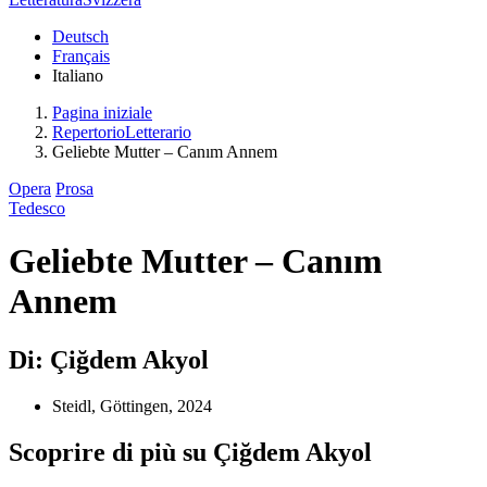
Deutsch
Français
Italiano
Pagina iniziale
RepertorioLetterario
Geliebte Mutter – Canım Annem
Opera
Prosa
Tedesco
Geliebte Mutter – Canım
Annem
Di: Çiğdem Akyol
Steidl, Göttingen, 2024
Scoprire di più su Çiğdem Akyol