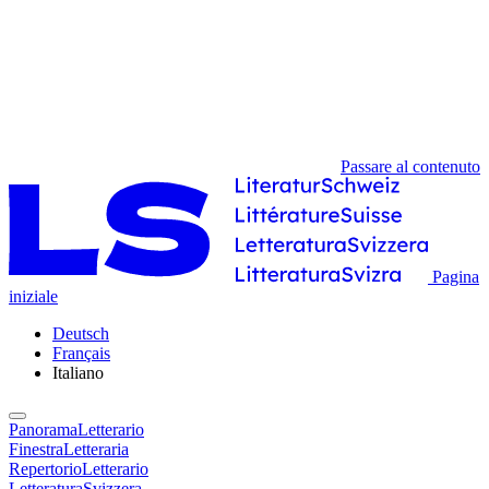
Passare al contenuto
Pagina
iniziale
Deutsch
Français
Italiano
PanoramaLetterario
FinestraLetteraria
RepertorioLetterario
LetteraturaSvizzera