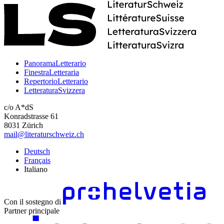
PanoramaLetterario
FinestraLetteraria
RepertorioLetterario
LetteraturaSvizzera
c/o A*dS
Konradstrasse 61
8031 Zürich
mail@literaturschweiz.ch
Deutsch
Français
Italiano
Con il sostegno di
Partner principale