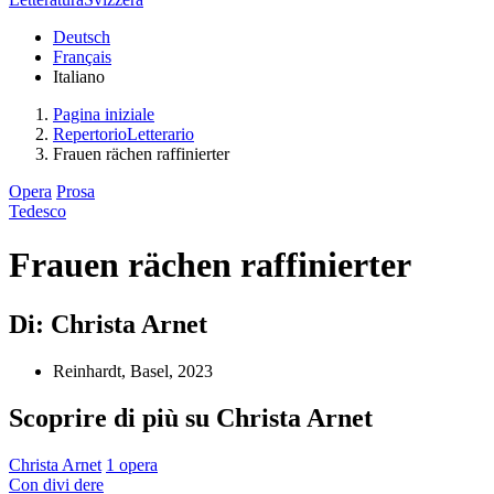
Deutsch
Français
Italiano
Pagina iniziale
RepertorioLetterario
Frauen rächen raffinierter
Opera
Prosa
Tedesco
Frauen rächen raffinierter
Di: Christa Arnet
Reinhardt, Basel, 2023
Scoprire di più su Christa Arnet
Christa Arnet
1 opera
Con
divi
dere