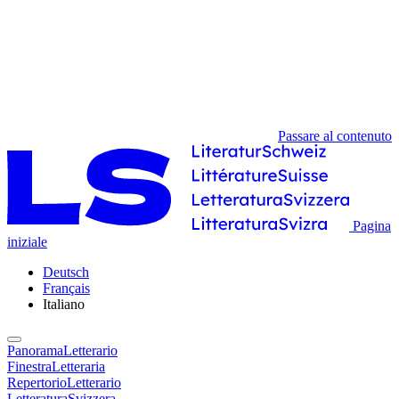
Passare al contenuto
Pagina
iniziale
Deutsch
Français
Italiano
PanoramaLetterario
FinestraLetteraria
RepertorioLetterario
LetteraturaSvizzera