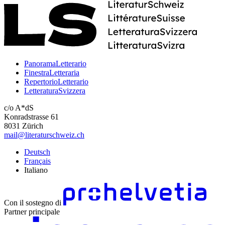
PanoramaLetterario
FinestraLetteraria
RepertorioLetterario
LetteraturaSvizzera
c/o A*dS
Konradstrasse 61
8031 Zürich
mail@literaturschweiz.ch
Deutsch
Français
Italiano
Con il sostegno di
Partner principale