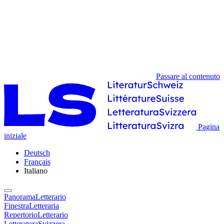
Passare al contenuto
Pagina
iniziale
Deutsch
Français
Italiano
PanoramaLetterario
FinestraLetteraria
RepertorioLetterario
LetteraturaSvizzera