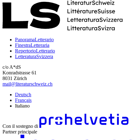
PanoramaLetterario
FinestraLetteraria
RepertorioLetterario
LetteraturaSvizzera
c/o A*dS
Konradstrasse 61
8031 Zürich
mail@literaturschweiz.ch
Deutsch
Français
Italiano
Con il sostegno di
Partner principale