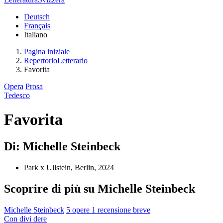
Deutsch
Français
Italiano
Pagina iniziale
RepertorioLetterario
Favorita
Opera
Prosa
Tedesco
Favorita
Di: Michelle Steinbeck
Park x Ullstein, Berlin, 2024
Scoprire di più su Michelle Steinbeck
Michelle Steinbeck
5 opere
1 recensione breve
Con
divi
dere