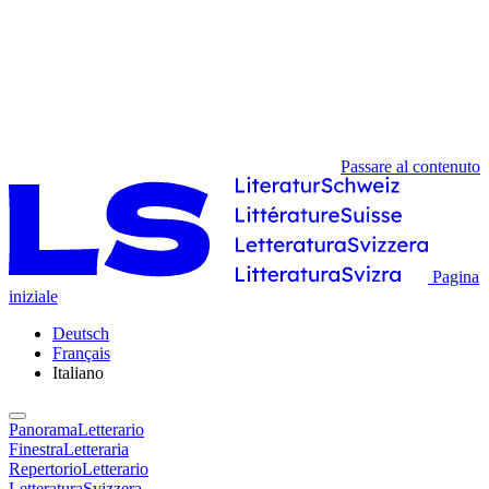
Passare al contenuto
Pagina
iniziale
Deutsch
Français
Italiano
PanoramaLetterario
FinestraLetteraria
RepertorioLetterario
LetteraturaSvizzera