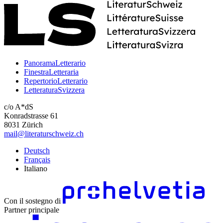
PanoramaLetterario
FinestraLetteraria
RepertorioLetterario
LetteraturaSvizzera
c/o A*dS
Konradstrasse 61
8031 Zürich
mail@literaturschweiz.ch
Deutsch
Français
Italiano
Con il sostegno di
Partner principale