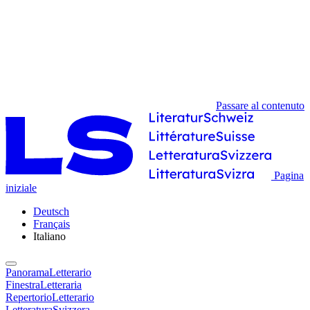
Passare al contenuto
Pagina
iniziale
Deutsch
Français
Italiano
PanoramaLetterario
FinestraLetteraria
RepertorioLetterario
LetteraturaSvizzera