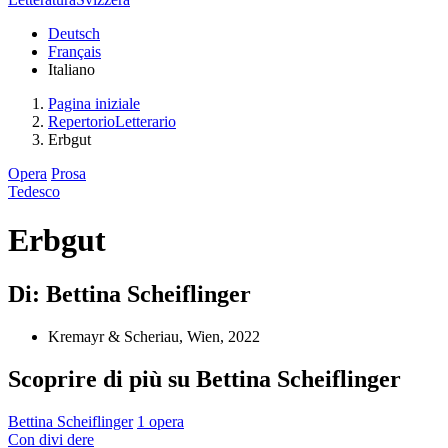
Deutsch
Français
Italiano
Pagina iniziale
RepertorioLetterario
Erbgut
Opera
Prosa
Tedesco
Erbgut
Di: Bettina Scheiflinger
Kremayr & Scheriau, Wien, 2022
Scoprire di più su Bettina Scheiflinger
Bettina Scheiflinger
1 opera
Con
divi
dere