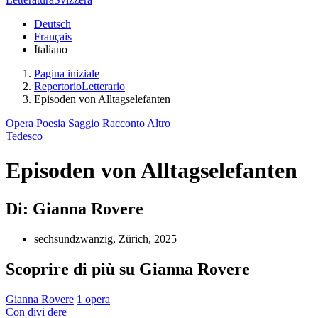
Deutsch
Français
Italiano
Pagina iniziale
RepertorioLetterario
Episoden von Alltagselefanten
Opera
Poesia
Saggio
Racconto
Altro
Tedesco
Episoden von Alltagselefanten
Di: Gianna Rovere
sechsundzwanzig, Zürich, 2025
Scoprire di più su Gianna Rovere
Gianna Rovere
1 opera
Con
divi
dere