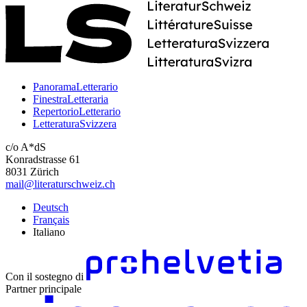
PanoramaLetterario
FinestraLetteraria
RepertorioLetterario
LetteraturaSvizzera
c/o A*dS
Konradstrasse 61
8031 Zürich
mail@literaturschweiz.ch
Deutsch
Français
Italiano
Con il sostegno di
Partner principale