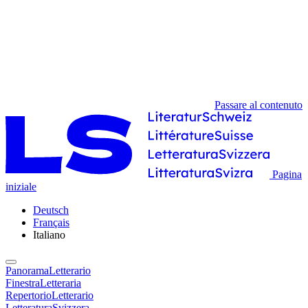
Passare al contenuto
Pagina
iniziale
Deutsch
Français
Italiano
PanoramaLetterario
FinestraLetteraria
RepertorioLetterario
LetteraturaSvizzera