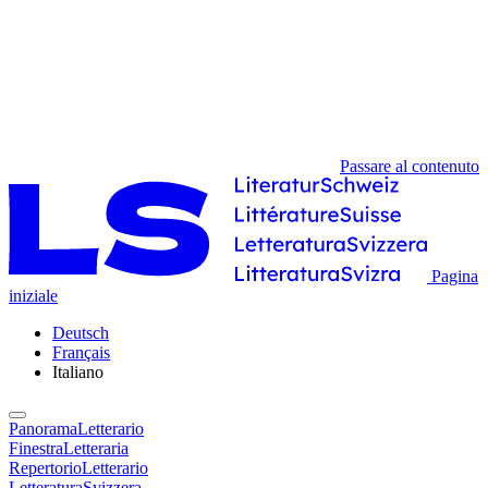
Passare al contenuto
Pagina
iniziale
Deutsch
Français
Italiano
PanoramaLetterario
FinestraLetteraria
RepertorioLetterario
LetteraturaSvizzera