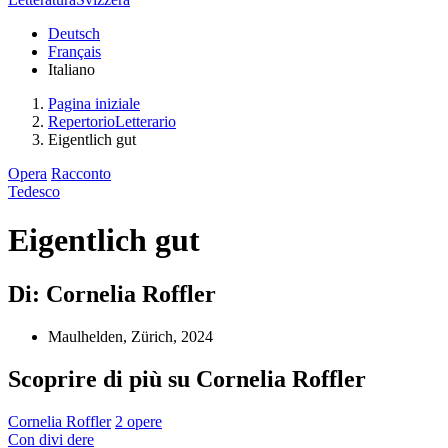
Deutsch
Français
Italiano
Pagina iniziale
RepertorioLetterario
Eigentlich gut
Opera
Racconto
Tedesco
Eigentlich gut
Di: Cornelia Roffler
Maulhelden, Zürich, 2024
Scoprire di più su Cornelia Roffler
Cornelia Roffler
2 opere
Con
divi
dere