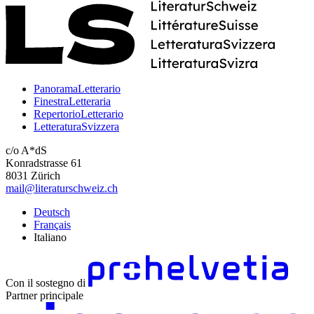
PanoramaLetterario
FinestraLetteraria
RepertorioLetterario
LetteraturaSvizzera
c/o A*dS
Konradstrasse 61
8031 Zürich
mail@literaturschweiz.ch
Deutsch
Français
Italiano
Con il sostegno di
Partner principale