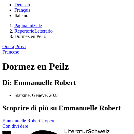
Deutsch
Français
Italiano
Pagina iniziale
RepertorioLetterario
Dormez en Peilz
Opera
Prosa
Francese
Dormez en Peilz
Di: Emmanuelle Robert
Slatkine, Genève, 2023
Scoprire di più su Emmanuelle Robert
Emmanuelle Robert
2 opere
Con
divi
dere