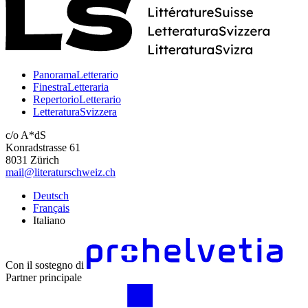
PanoramaLetterario
FinestraLetteraria
RepertorioLetterario
LetteraturaSvizzera
c/o A*dS
Konradstrasse 61
8031 Zürich
mail@literaturschweiz.ch
Deutsch
Français
Italiano
Con il sostegno di
Partner principale