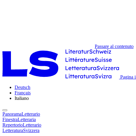
Passare al contenuto
Pagina i
Deutsch
Français
Italiano
PanoramaLetterario
FinestraLetteraria
RepertorioLetterario
LetteraturaSvizzera