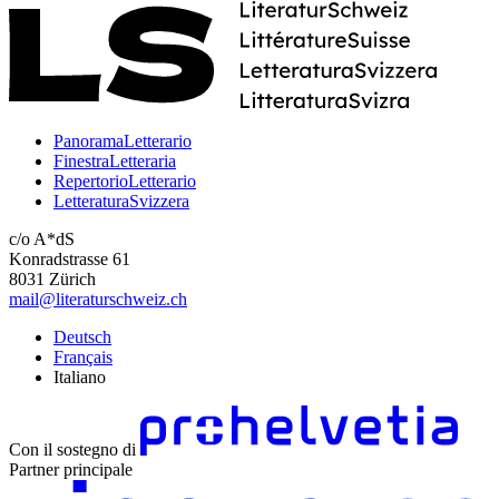
PanoramaLetterario
FinestraLetteraria
RepertorioLetterario
LetteraturaSvizzera
c/o A*dS
Konradstrasse 61
8031 Zürich
mail@literaturschweiz.ch
Deutsch
Français
Italiano
Con il sostegno di
Partner principale