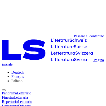
Passare al contenuto
Pagina
iniziale
Deutsch
Français
Italiano
PanoramaLetterario
FinestraLetteraria
RepertorioLetterario
LetteraturaSvizzera