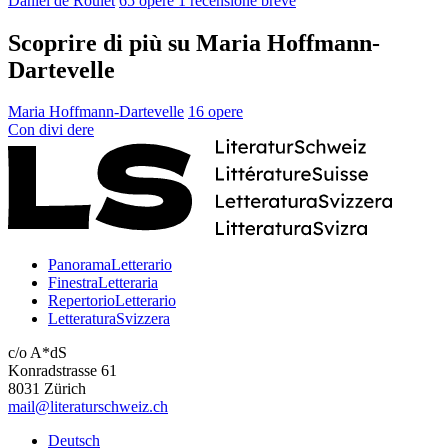
Daniel de Roulet
65 opere
1 recensione breve
Scoprire di più su Maria Hoffmann-
Dartevelle
Maria Hoffmann-Dartevelle
16 opere
Con
divi
dere
PanoramaLetterario
FinestraLetteraria
RepertorioLetterario
LetteraturaSvizzera
c/o A*dS
Konradstrasse 61
8031 Zürich
mail@literaturschweiz.ch
Deutsch