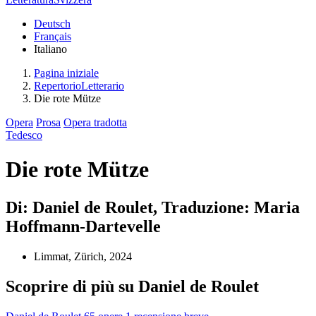
Deutsch
Français
Italiano
Pagina iniziale
RepertorioLetterario
Die rote Mütze
Opera
Prosa
Opera tradotta
Tedesco
Die rote Mütze
Di: Daniel de Roulet, Traduzione: Maria
Hoffmann-Dartevelle
Limmat, Zürich, 2024
Scoprire di più su Daniel de Roulet