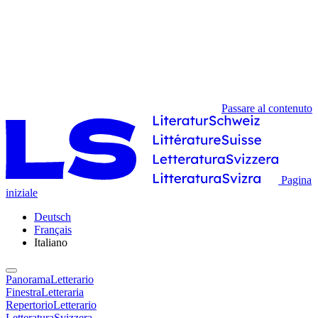
Passare al contenuto
Pagina
iniziale
Deutsch
Français
Italiano
PanoramaLetterario
FinestraLetteraria
RepertorioLetterario
LetteraturaSvizzera