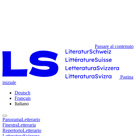
Passare al contenuto
Pagina
iniziale
Deutsch
Français
Italiano
PanoramaLetterario
FinestraLetteraria
RepertorioLetterario
LetteraturaSvizzera