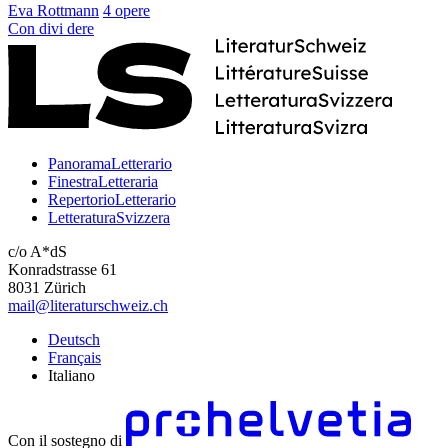
Eva Rottmann
4 opere
Con
divi
dere
PanoramaLetterario
FinestraLetteraria
RepertorioLetterario
LetteraturaSvizzera
c/o A*dS
Konradstrasse 61
8031 Zürich
mail@literaturschweiz.ch
Deutsch
Français
Italiano
Con il sostegno di