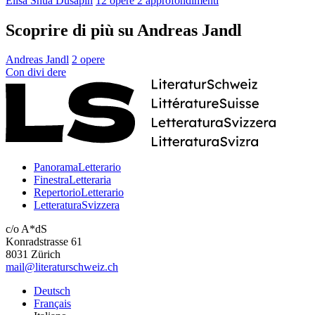
Elisa Shua Dusapin
12 opere
2 approfondimenti
Scoprire di più su Andreas Jandl
Andreas Jandl
2 opere
Con
divi
dere
PanoramaLetterario
FinestraLetteraria
RepertorioLetterario
LetteraturaSvizzera
c/o A*dS
Konradstrasse 61
8031 Zürich
mail@literaturschweiz.ch
Deutsch
Français