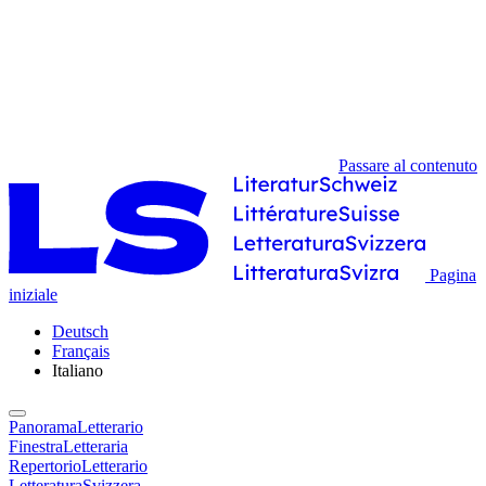
Passare al contenuto
Pagina
iniziale
Deutsch
Français
Italiano
PanoramaLetterario
FinestraLetteraria
RepertorioLetterario
LetteraturaSvizzera