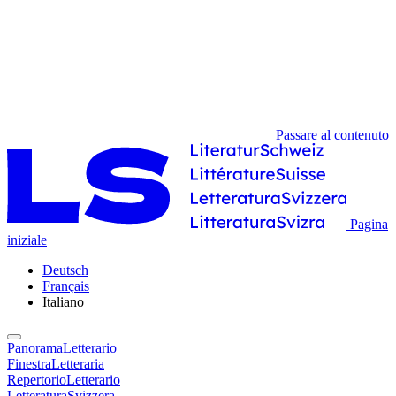
Passare al contenuto
Pagina
iniziale
Deutsch
Français
Italiano
PanoramaLetterario
FinestraLetteraria
RepertorioLetterario
LetteraturaSvizzera