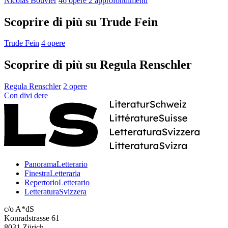
Nicolas Bouvier
46 opere
2 approfondimenti
Scoprire di più su Trude Fein
Trude Fein
4 opere
Scoprire di più su Regula Renschler
Regula Renschler
2 opere
Con
divi
dere
PanoramaLetterario
FinestraLetteraria
RepertorioLetterario
LetteraturaSvizzera
c/o A*dS
Konradstrasse 61
8031 Zürich