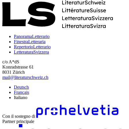
PanoramaLetterario
FinestraLetteraria
RepertorioLetterario
LetteraturaSvizzera
c/o A*dS
Konradstrasse 61
8031 Zürich
mail@literaturschweiz.ch
Deutsch
Français
Italiano
Con il sostegno di
Partner principale