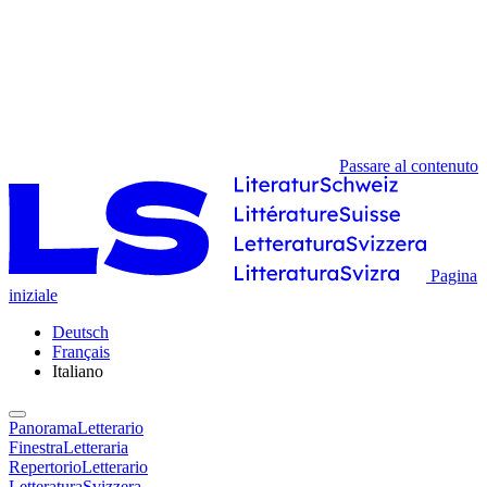
Passare al contenuto
Pagina
iniziale
Deutsch
Français
Italiano
PanoramaLetterario
FinestraLetteraria
RepertorioLetterario
LetteraturaSvizzera