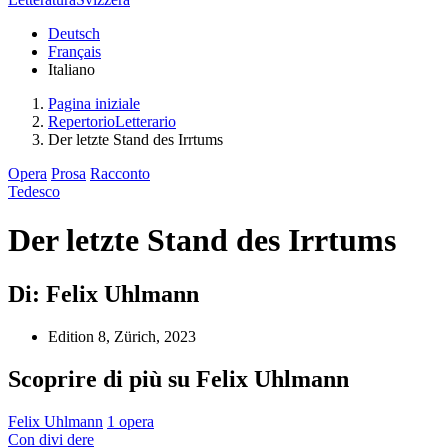
Deutsch
Français
Italiano
Pagina iniziale
RepertorioLetterario
Der letzte Stand des Irrtums
Opera
Prosa
Racconto
Tedesco
Der letzte Stand des Irrtums
Di: Felix Uhlmann
Edition 8, Zürich, 2023
Scoprire di più su Felix Uhlmann
Felix Uhlmann
1 opera
Con
divi
dere