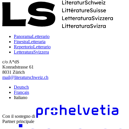
PanoramaLetterario
FinestraLetteraria
RepertorioLetterario
LetteraturaSvizzera
c/o A*dS
Konradstrasse 61
8031 Zürich
mail@literaturschweiz.ch
Deutsch
Français
Italiano
Con il sostegno di
Partner principale