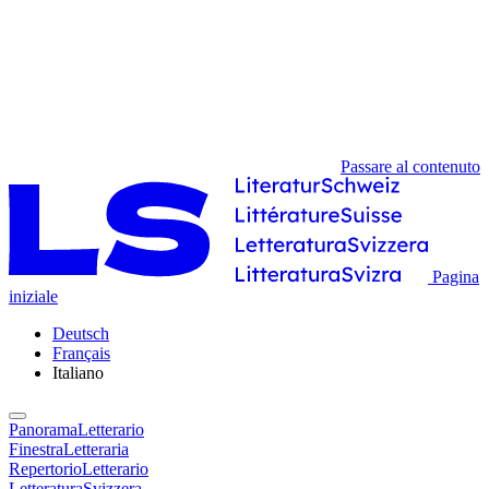
Passare al contenuto
Pagina
iniziale
Deutsch
Français
Italiano
PanoramaLetterario
FinestraLetteraria
RepertorioLetterario
LetteraturaSvizzera