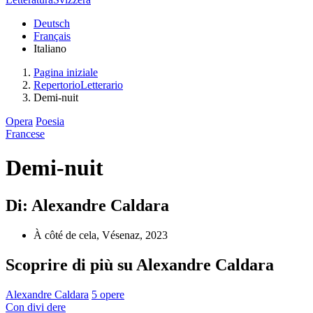
Deutsch
Français
Italiano
Pagina iniziale
RepertorioLetterario
Demi-nuit
Opera
Poesia
Francese
Demi-nuit
Di: Alexandre Caldara
À côté de cela, Vésenaz, 2023
Scoprire di più su Alexandre Caldara
Alexandre Caldara
5 opere
Con
divi
dere