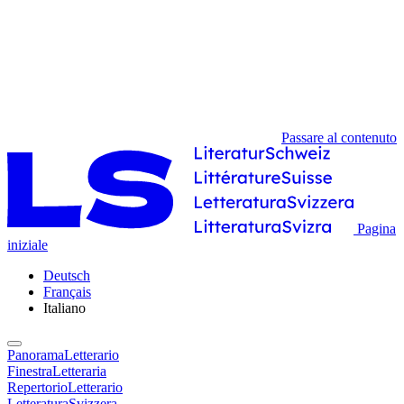
Passare al contenuto
Pagina
iniziale
Deutsch
Français
Italiano
PanoramaLetterario
FinestraLetteraria
RepertorioLetterario
LetteraturaSvizzera