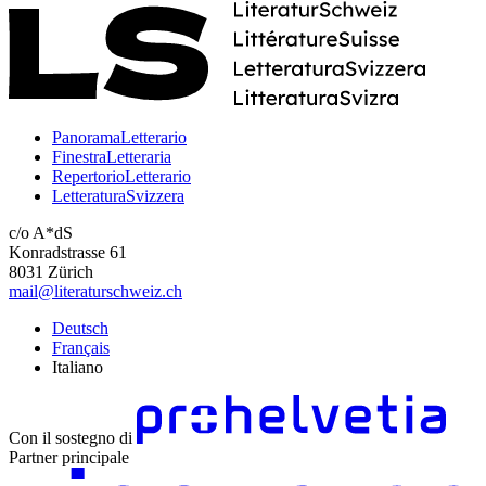
PanoramaLetterario
FinestraLetteraria
RepertorioLetterario
LetteraturaSvizzera
c/o A*dS
Konradstrasse 61
8031 Zürich
mail@literaturschweiz.ch
Deutsch
Français
Italiano
Con il sostegno di
Partner principale