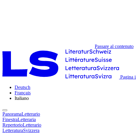
Passare al contenuto
Pagina i
Deutsch
Français
Italiano
PanoramaLetterario
FinestraLetteraria
RepertorioLetterario
LetteraturaSvizzera