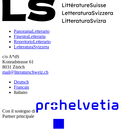
PanoramaLetterario
FinestraLetteraria
RepertorioLetterario
LetteraturaSvizzera
c/o A*dS
Konradstrasse 61
8031 Zürich
mail@literaturschweiz.ch
Deutsch
Français
Italiano
Con il sostegno di
Partner principale