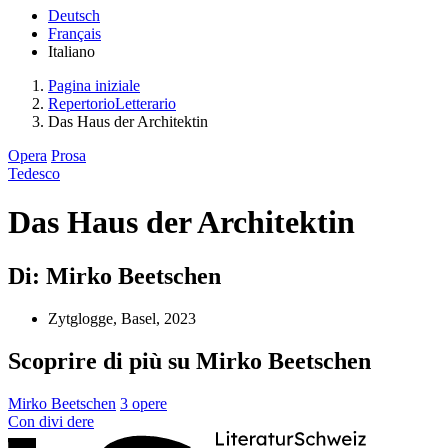
Deutsch
Français
Italiano
Pagina iniziale
RepertorioLetterario
Das Haus der Architektin
Opera
Prosa
Tedesco
Das Haus der Architektin
Di: Mirko Beetschen
Zytglogge, Basel, 2023
Scoprire di più su Mirko Beetschen
Mirko Beetschen
3 opere
Con
divi
dere