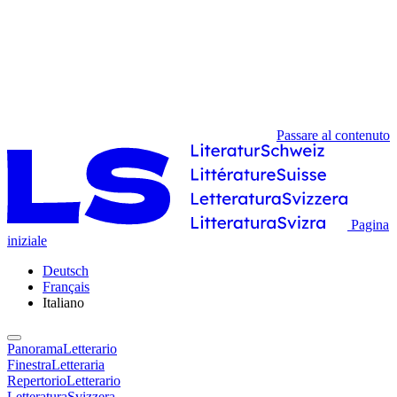
Passare al contenuto
Pagina
iniziale
Deutsch
Français
Italiano
PanoramaLetterario
FinestraLetteraria
RepertorioLetterario
LetteraturaSvizzera