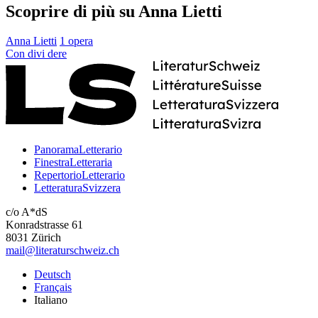
Scoprire di più su Anna Lietti
Anna Lietti
1 opera
Con
divi
dere
PanoramaLetterario
FinestraLetteraria
RepertorioLetterario
LetteraturaSvizzera
c/o A*dS
Konradstrasse 61
8031 Zürich
mail@literaturschweiz.ch
Deutsch
Français
Italiano