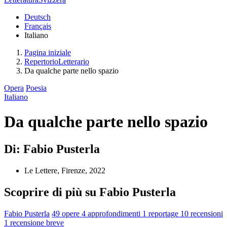
Deutsch
Français
Italiano
Pagina iniziale
RepertorioLetterario
Da qualche parte nello spazio
Opera
Poesia
Italiano
Da qualche parte nello spazio
Di: Fabio Pusterla
Le Lettere, Firenze, 2022
Scoprire di più su Fabio Pusterla
Fabio Pusterla
49 opere
4 approfondimenti
1 reportage
10 recensioni
1 recensione breve