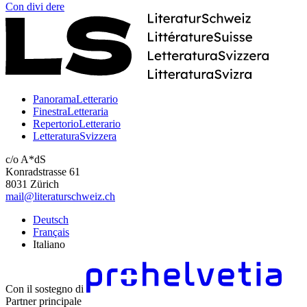
Con
divi
dere
PanoramaLetterario
FinestraLetteraria
RepertorioLetterario
LetteraturaSvizzera
c/o A*dS
Konradstrasse 61
8031 Zürich
mail@literaturschweiz.ch
Deutsch
Français
Italiano
Con il sostegno di
Partner principale