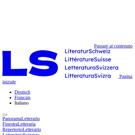
Passare al contenuto
Pagina
iniziale
Deutsch
Français
Italiano
PanoramaLetterario
FinestraLetteraria
RepertorioLetterario
LetteraturaSvizzera